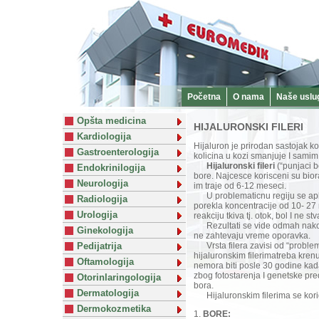
Početna
O nama
Naše uslu
Opšta medicina
HIJALURONSKI FILERI
Kardiologija
Hijaluron je prirodan sastojak k
Gastroenterologija
kolicina u kozi smanjuje I samim 
Hijaluronski fileri
(“punjaci b
Endokrinilogija
bore. Najcesce korisceni su bioraz
Neurologija
im traje od 6-12 meseci.
U problematicnu regiju se aplik
Radiologija
porekla koncentracije od 10- 27 mg
Urologija
reakciju tkiva tj. otok, bol I ne 
Rezultati se vide odmah nakon u
Ginekologija
ne zahtevaju vreme oporavka.
Pedijatrija
Vrsta filera zavisi od “problema
hijaluronskim filerimatreba kren
Oftamologija
nemora biti posle 30 godine kada
zbog fotostarenja I genetske pred
Otorinlaringologija
bora.
Dermatologija
Hijaluronskim filerima se kori
Dermokozmetika
1.
BORE: