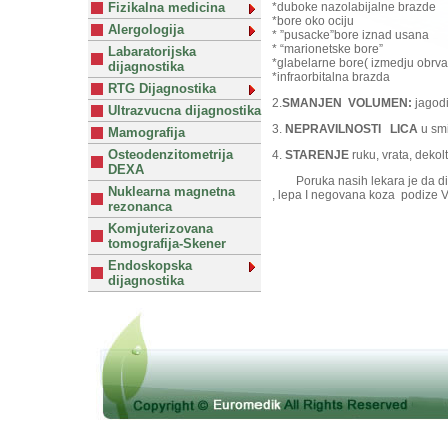
Fizikalna medicina
*duboke nazolabijalne brazde
*bore oko ociju
Alergologija
* ”pusacke”bore iznad usana
* “marionetske bore”
Labaratorijska
*glabelarne bore( izmedju obrva
dijagnostika
*infraorbitalna brazda
RTG Dijagnostika
2.
SMANJEN VOLUMEN:
jagod
Ultrazvucna dijagnostika
3.
NEPRAVILNOSTI LICA
u smi
Mamografija
Osteodenzitometrija
4.
STARENJE
ruku, vrata, dekol
DEXA
Poruka nasih lekara je da disk
Nuklearna magnetna
, lepa I negovana koza podize 
rezonanca
Komjuterizovana
tomografija-Skener
Endoskopska
dijagnostika